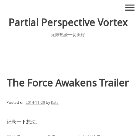
Skip
menu
to
content
Partial Perspective Vortex
无限热爱一切美好
The Force Awakens Trailer
Posted on
2014-11-29
by
Kate
记录一下想法。