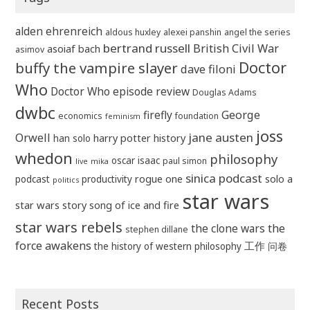
alden ehrenreich
aldous huxley
alexei panshin
angel the series
bertrand russell
British Civil War
asoiaf
bach
asimov
Doctor
buffy the vampire slayer
dave filoni
Who
Doctor Who episode review
Douglas Adams
dwbc
firefly
George
economics
foundation
feminism
joss
jane austen
Orwell
harry potter
history
han solo
whedon
philosophy
oscar isaac
paul simon
live
mika
sinica podcast
rogue one
solo a
podcast
productivity
politics
star wars
star wars story
song of ice and fire
star wars rebels
the clone wars
the
stephen dillane
force awakens
工作
the history of western philosophy
问卷
Recent Posts