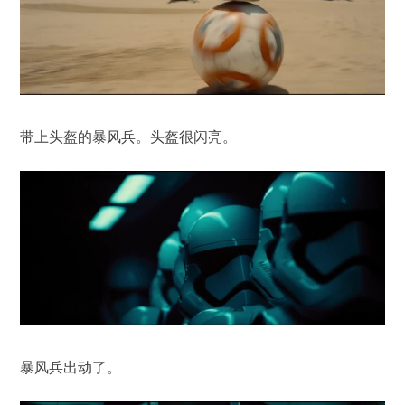
带上头盔的暴风兵。头盔很闪亮。
暴风兵出动了。