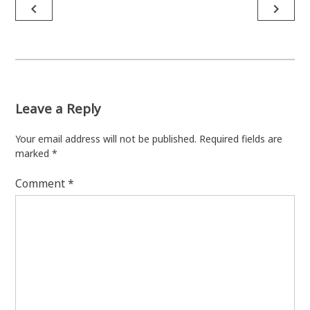
Post
navigate_before
navigate_next
navigation
Leave a Reply
Your email address will not be published.
Required fields are
marked
*
Comment
*